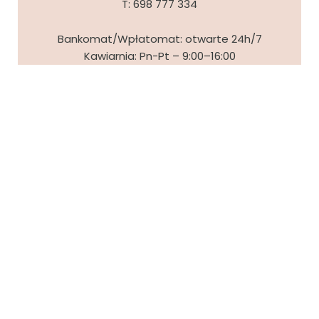
T:
698 777 334
Bankomat/Wpłatomat: otwarte 24h/7
Kawiarnia: Pn-Pt – 9:00–16:00