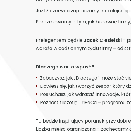
Już 17 czerwca zapraszamy na kolejne spo
Porozmawiamy o tym, jak budować firmy, k
Prelegentem będzie
Jacek Ciesielski
– pr
wdraża w codziennym życiu firmy – od strat
Dlaczego warto wpaść?
Zobaczysz, jak „Dlaczego” może stać si
Dowiesz się, jak tworzyć zespół, który d
Posłuchasz, jak wdrażać innowacje, które
Poznasz filozofię TriBeCa – programu za
To będzie inspirujący poranek przy dobre
Liczba miejsc ograniczona – zachęcamy