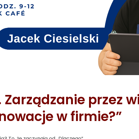
. Zarządzanie przez wi
owacje w firmie?”
ją? To, że zaczynają od „Dlaczego”.