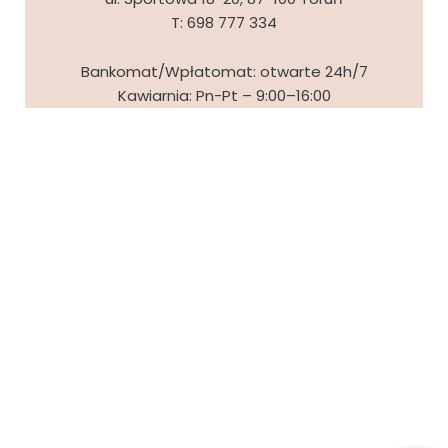
T:
698 777 334
Bankomat/Wpłatomat: otwarte 24h/7
Kawiarnia: Pn-Pt – 9:00–16:00